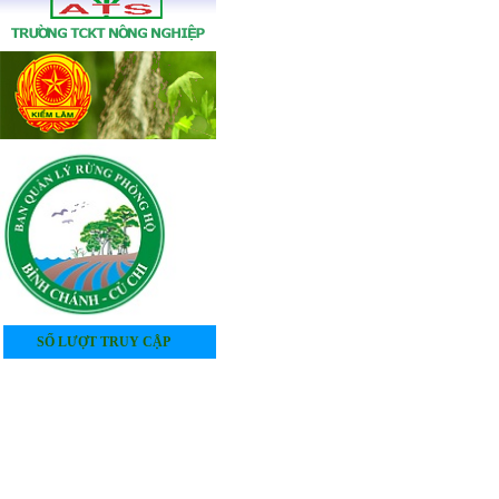
SỐ LƯỢT TRUY CẬP
4
0
5
2
8
5
4
8