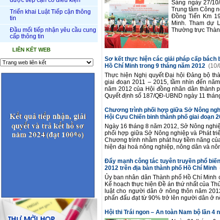
được tiếp cận có điều kiện
Sáng ngày 27/10
Trung tâm Công ng
Triển khai Luật Tiếp cận thông
Đồng Tiến Km 19
tin
Minh. Tham dự L
Đầu mối tiếp nhận yêu cầu cung
Thường trực Thành 
cấp thông tin
LIÊN KẾT WEB
Sơ kết thực hiện các giải pháp cấp bách b
Hồ Chí Minh trong 9 tháng năm 2012
(10/
Thực hiện Nghị quyết Đại hội Đảng bộ thà
giai đoạn 2011 – 2015, tầm nhìn đến nă
năm 2012 của Hội đồng nhân dân thành ph
Quyết định số 187/QĐ-UBND ngày 11 tháng
Chương trình phối hợp giữa Sở Nông nghi
Hội Cựu Chiến binh thành phố giai đoạn 
Ngày 16 tháng 8 năm 2012, Sở Nông nghiệp
phối hợp giữa Sở Nông nghiệp và Phát tri
Chương trình nhằm phát huy tiềm năng của
hiện đại hoá nông nghiệp, nông dân và nông
Đẩy mạnh công tác tuyên truyền phổ biến
2012 trên địa bàn thành phố Hồ Chí Minh
Ủy ban nhân dân Thành phố Hồ Chí Minh 
Kế hoạch thực hiện Đề án thứ nhất của Thủ
luật cho người dân ở nông thôn năm 2012
phấn đấu đạt từ 90% trở lên người dân ở nô
Hội thi Trái ngon – An toàn Nam bộ lần 4