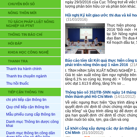
ngày 29/3/2016 của Cục Trồng trọt về việc
CHUYỂN ĐỔI SỐ
lượng phân bón hữu cơ và phân bón khác. C
NÔNG THÔN MỚI
Hội nghị Ký kết giao ước thi đua và kế h
(31/03/2016)
TỦ SÁCH PHÁP LUẬT NÔNG
Thực hiện phong 
NGHIỆP VÀ PTNT
2016 “Đổi mới - H
tại Sở Nông nghi
THÔNG TIN BÁO CHÍ
đạo Ban Thi đua-
Kế hoạch đầu tư, 
HỎI ĐÁP
KHOA HỌC CÔNG NGHỆ
Báo cáo tóm tắt Kết quả thực hiện công tá
THANH TRA
phát triển nông thôn quý 1 năm 2016
(21/
Thanh tra hành chính
I. TÌNH HÌNH SẢN XUẤT NÔNG NGHIỆP 1. Giá
Giá trị sản xuất nông lâm ngư nghiệp trê
Thanh tra chuyên ngành
tăng 6,1% so cùng kỳ, trong đó: + Trồng trọ
Thu hồi thuốc
ước đạt 1.613 tỉ đồng, tăng 5% so ...
TIẾP CẬN THÔNG TIN
Thông báo số 352/TB-SNN ngày 14 tháng 
thôn thành phố Hồ Chí Minh
(14/11/2012)
chi phí tiếp cận thông tin
Về việc ngưng thực hiện “Quy trình đăng k
quyết định chỉ định tổ chức chứng nhận q
Quy chế tiếp cận thông tin
cây trồng” và Quy trình đăng ký để được đ
Mẫu phiếu cung cấp thông tin
gia hạn quyết định chỉ định tổ chức chứn
chăn nuôi bò sữa, lợn, gia cầm và ong
Danh mục Thông tin được công
khai
Lễ khởi công xây dựng các dự án thành 
Chí Minh
(31/10/2012)
Danh mục thông tin công dân