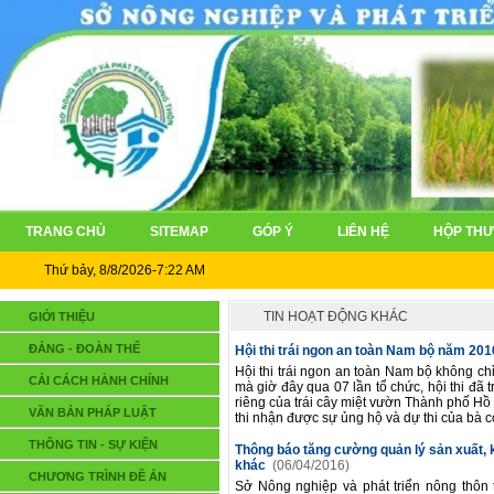
TRANG CHỦ
SITEMAP
GÓP Ý
LIÊN HỆ
HỘP THƯ
Thứ bảy, 8/8/2026-7:22 AM
TIN HOẠT ĐỘNG KHÁC
GIỚI THIỆU
ĐẢNG - ĐOÀN THỂ
Hội thi trái ngon an toàn Nam bộ năm 20
Hội thi trái ngon an toàn Nam bộ không chỉ
CẢI CÁCH HÀNH CHÍNH
mà giờ đây qua 07 lần tổ chức, hội thi đã
riêng của trái cây miệt vườn Thành phố Hồ 
VĂN BẢN PHÁP LUẬT
thi nhận được sự ủng hộ và dự thi của bà co
THÔNG TIN - SỰ KIỆN
Thông báo tăng cường quản lý sản xuất, 
khác
(06/04/2016)
CHƯƠNG TRÌNH ĐỀ ÁN
Sở Nông nghiệp và phát triển nông thôn 