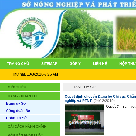
TRANG CHỦ
SITEMAP
GÓP Ý
LIÊN HỆ
HỘP THƯ
Thứ hai, 10/8/2026-7:26 AM
ĐẢNG ỦY SỞ
GIỚI THIỆU
ĐẢNG - ĐOÀN THỂ
Quyết định chuyển Đảng bộ Chi cục Chăn
nghiệp và PTNT
(24/12/2019)
Đảng ủy Sở
Quyết định chi tiế
Công đoàn Sở
Đoàn TN Sở
CẢI CÁCH HÀNH CHÍNH
VĂN BẢN PHÁP LUẬT