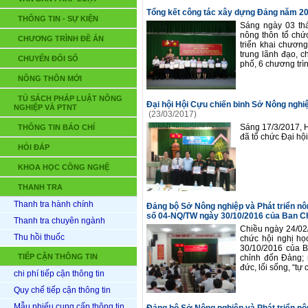
Tổng kết công tác xây dựng Đảng năm 2
THÔNG TIN - SỰ KIỆN
Sáng ngày 03 th
nông thôn tổ chứ
CHƯƠNG TRÌNH ĐỀ ÁN
triển khai chươn
trung lãnh đạo, c
CHUYỂN ĐỔI SỐ
phố, 6 chương trì
NÔNG THÔN MỚI
TỦ SÁCH PHÁP LUẬT NÔNG
Đại hội Hội Cựu chiến binh Sở Nông nghiệp
NGHIỆP VÀ PTNT
(23/03/2017)
Sáng 17/3/2017, H
THÔNG TIN BÁO CHÍ
đã tổ chức Đại hội
HỎI ĐÁP
KHOA HỌC CÔNG NGHỆ
THANH TRA
Thanh tra hành chính
Đảng bộ Sở Nông nghiệp và Phát triển nôn
số 04-NQ/TW ngày 30/10/2016 của Ban C
Thanh tra chuyên ngành
Chiều ngày 24/02
Thu hồi thuốc
chức hội nghị họ
30/10/2016 của 
TIẾP CẬN THÔNG TIN
chỉnh đốn Đảng; n
đức, lối sống, “tự 
chi phí tiếp cận thông tin
Quy chế tiếp cận thông tin
Mẫu phiếu cung cấp thông tin