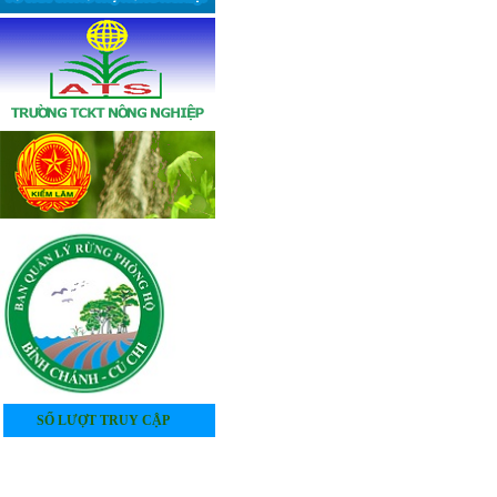
SỐ LƯỢT TRUY CẬP
4
0
5
4
1
1
3
6