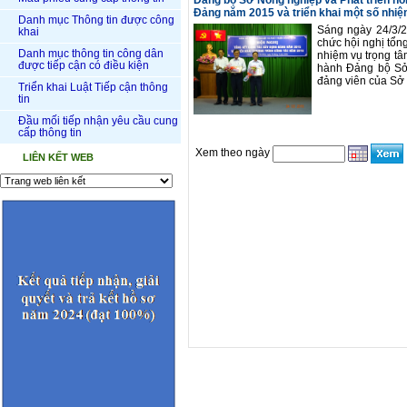
Đảng bộ Sở Nông nghiệp và Phát triển nôn
Đảng năm 2015 và triển khai một số nhi
Danh mục Thông tin được công
Sáng ngày 24/3/2
khai
chức hội nghị tổn
Danh mục thông tin công dân
nhiệm vụ trọng tâ
được tiếp cận có điều kiện
hành Đảng bộ Sở,
đảng viên của Sở 
Triển khai Luật Tiếp cận thông
tin
Đầu mối tiếp nhận yêu cầu cung
cấp thông tin
Xem theo ngày
LIÊN KẾT WEB