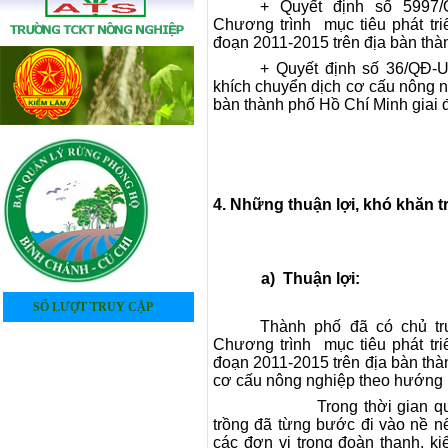
+ Quyết định số 5997
Chương trình mục tiêu phát tri
đoạn 2011-2015 trên địa bàn thà
+ Quyết định số 36/QĐ-
khích chuyển dịch cơ cấu nông n
bàn thành phố Hồ Chí Minh giai
4. Những thuận lợi, khó khăn t
a)
Thuận lợi:
SỐ LƯỢT TRUY CẬP
Thành phố đã có chủ trư
4
0
5
2
1
2
0
6
Chương trình mục tiêu phát tri
đoạn 2011-2015 trên địa bàn thà
cơ cấu nông nghiệp theo hướng n
Trong thời gian q
trồng đã từng bước đi vào nề n
các đơn vị trong đoàn thanh, ki