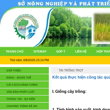
TRANG CHỦ
SITEMAP
GÓP Ý
LIÊN HỆ
HỘP THƯ
Thứ năm, 6/8/2026-23:14 PM
TIN TRỒNG TRỌT
GIỚI THIỆU
Kết quả thực hiện công tác qu
ĐẢNG - ĐOÀN THỂ
CẢI CÁCH HÀNH CHÍNH
I. Giống cây trồng:
VĂN BẢN PHÁP LUẬT
THÔNG TIN - SỰ KIỆN
CHƯƠNG TRÌNH ĐỀ ÁN
1. Tình hình sản xuất, kinh do