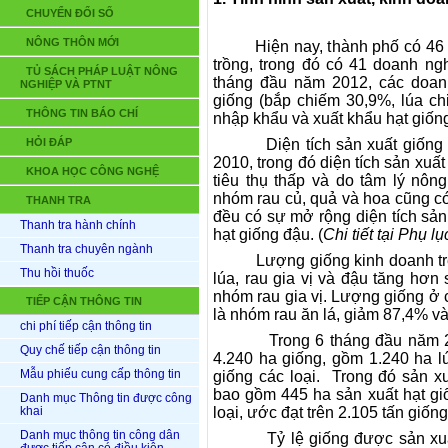
CHUYỂN ĐỔI SỐ
NÔNG THÔN MỚI
Hiện nay, t
hành phố có 46 
trồng, trong đó có 41 doanh ng
TỦ SÁCH PHÁP LUẬT NÔNG
tháng đầu năm 2012, các doanh
NGHIỆP VÀ PTNT
giống (bắp chiếm 30,9%, lúa ch
THÔNG TIN BÁO CHÍ
nhập khẩu và xuất khẩu hạt giốn
HỎI ĐÁP
Diện tích sản xuất giống nă
2010, trong đó diện tích sản xu
KHOA HỌC CÔNG NGHỆ
tiêu thụ thấp và do tâm lý nôn
nhóm rau củ, quả và hoa cũng có 
THANH TRA
đều có sự mở rộng diện tích sản 
Thanh tra hành chính
hạt giống đậu. (
Chi tiết tại Phụ lụ
Thanh tra chuyên ngành
Lượng giống kinh doanh trên 
Thu hồi thuốc
lúa, rau gia vị và đậu tăng hơ
nhóm rau gia vị. Lượng giống ở 
TIẾP CẬN THÔNG TIN
là nhóm rau ăn lá, giảm 87,4% và
chi phí tiếp cận thông tin
Trong 6 tháng đầu năm 
Quy chế tiếp cận thông tin
4.2
40
ha giống, gồm 1.2
40
ha lú
Mẫu phiếu cung cấp thông tin
giống các loại. Trong đó sản xu
bao gồm 445 ha sản xuất hạt giố
Danh mục Thông tin được công
khai
loại, ước đạt trên 2.105 tấn giốn
Danh mục thông tin công dân
Tỷ lệ giống được sản xuất t