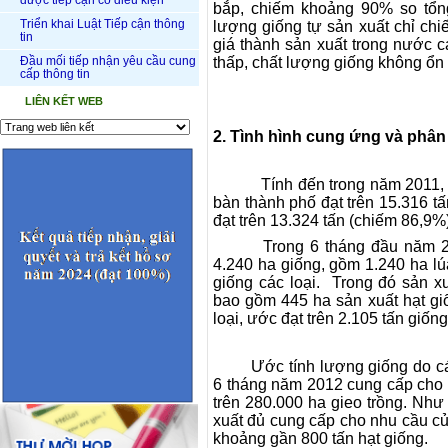
được tiếp cận có điều kiện
bắp, chiếm khoảng 90% so tổn
Triển khai Luật Tiếp cận thông
lượng giống tự sản xuất chỉ chi
tin
giá thành sản xuất trong nước ca
Đầu mối tiếp nhận yêu cầu cung
thấp, chất lượng giống không ổn 
cấp thông tin
LIÊN KẾT WEB
2. Tình hình cung ứng và phân
Tính đến trong năm 2011, 
bàn thành phố đạt trên 15.316 tấ
đạt trên 13.324 tấn (chiếm 86,9%)
Trong 6 tháng đầu năm 2
4.2
40
ha giống, gồm 1.
240
ha lú
giống các loại. Trong đó sản xu
bao gồm 445 ha sản xuất hạt giố
loại, ước đạt trên 2.105 tấn giống
Ước tính lượng giống do cá
6 tháng năm 2012 cung cấp cho 
trên 280.000 ha gieo trồng.
Như 
xuất đủ cung cấp cho nhu cầu c
khoảng gần 800 tấn hạt giống.