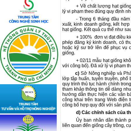
+ Về chất lượng hạt giốn
lý vi phạm theo đúng quy định n
-
Trong 6 tháng đầu năm 
xuất
,
kinh doanh giống
, kết hợp
hạt giống. K
ết quả
cụ thể như sa
+
100% đơn vị
đạt điều k
phép đăng ký kinh doanh, có thuê
hoặc kỹ sư trở lên để phục vụ 
giống
.
+
0
2/11 mẫu hạt giống
khô
với công bố
)
.
Đã xử lý vi phạm t
c)
Sở Nông nghiệp và P
há
lớp tập huấn, tuyên truyền, phổ 
quy trình thủ tục hành chính tron
tham khảo thông tin dễ dàng
như
hướng dẫn thực hiện các văn bả
công khai trên trang Web điện 
công bố hợp quy đối với sản phẩ
d) Các chính sách của t
Ủy ban nhân dân thành p
liên quan đến giống cây trồng, cụ