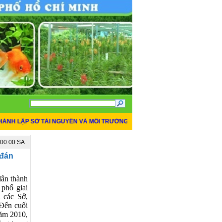
ẬP SỞ TÀI NGUYÊN VÀ MÔI TRƯỜNG THÀNH PHỐ HỒ CHÍ MINH
*
THÔNG BÁ
:00:00 SA
TIN MỚI NHẤT
 đán
dân thành
 phố giai
 các Sở,
 Đến cuối
năm 2010,