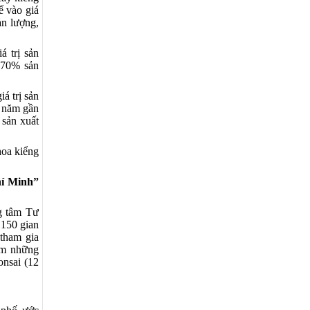
ể vào giá
ản lượng,
á trị sản
g 70% sản
á trị sản
g năm gần
 sản xuất
hoa kiểng
hí Minh”
g tâm Tư
 150 gian
 tham gia
gồm những
onsai (12