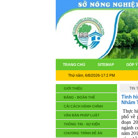
TRANG CHỦ
SITEMAP
GÓP Ý
Thứ năm, 6/8/2026-17:2 PM
TIN
GIỚI THIỆU
Tình h
ĐẢNG - ĐOÀN THỂ
Nhâm T
CẢI CÁCH HÀNH CHÍNH
Thực h
VĂN BẢN PHÁP LUẬT
phố về p
đoạn 20
THÔNG TIN - SỰ KIỆN
ngành c
năm 2011
CHƯƠNG TRÌNH ĐỀ ÁN