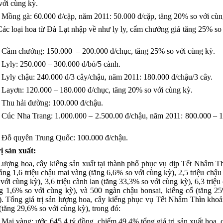
với cùng kỳ.
- Mồng gà: 60.000 đ/cặp, năm 2011: 50.000 đ/cặp, tăng 20% so với cùn
Các loại hoa từ Đà Lạt nhập về như ly ly, cẩm chướng giá tăng 25% so
- Cầm chướng: 150.000 – 200.000 đ/chục, tăng 25% so với cùng kỳ.
- Lyly: 250.000 – 300.000 đ/bó/5 cành.
- Lyly chậu: 240.000 đ/3 cây/chậu, năm 2011: 180.000 đ/chậu/3 cây.
- Layơn: 120.000 – 180.000 đ/chục, tăng 20% so với cùng kỳ.
- Thu hải đường: 100.000 đ/chậu.
- Cúc Nha Trang: 1.000.000 – 2.500.00 đ/chậu, năm 2011: 800.000 – 
- Đỗ quyên Trung Quốc: 100.000 đ/chậu.
rị sản xuất:
Lượng hoa, cây kiểng sản xuất tại thành phố phục vụ dịp Tết Nhâm 
ng 1,6 triệu chậu mai vàng (tăng 6,6% so với cùng kỳ), 2,5 triệu chậu 
với cùng kỳ), 3,6 triệu cành lan (tăng 33,3% so với cùng kỳ), 6,3 triệu
ng 1,6% so với cùng kỳ), và 500 ngàn chậu bonsai, kiểng cổ (tăng 2
). Tổng giá trị sản lượng hoa, cây kiểng phục vụ Tết Nhâm Thìn kho
(tăng 29,6% so với cùng kỳ), trong đó:
- Mai vàng: ước 645,4 tỷ đồng, chiếm 49,4% tổng giá trị sản xuất hoa, 