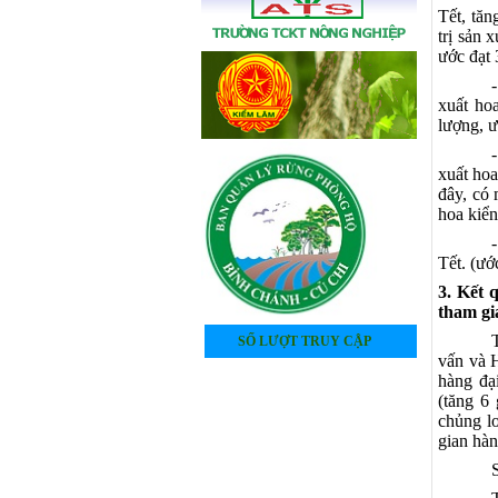
Tết, tăn
trị sản 
ước đạt 
xuất ho
lượng, ư
xuất hoa
đây, có 
hoa kiển
Tết. (ướ
3. Kết 
tham gi
SỐ LƯỢT TRUY CẬP
vấn và 
4
0
5
1
9
8
7
7
hàng đạ
(tăng 6
chủng lo
gian hàn