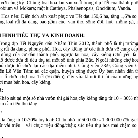
với cùng kỳ. Chủng loại hoa lan sản xuất trong dịp Tết của thành ph
obium và Mokara; một ít Cattleya, Phalaenopsis, Oncidium, Vanda.
ền: Diện tích sản xuất phục vụ Tết đạt 150,6 ha, tăng 1,6% so 
ng loại rất đa dạng bao gồm cúc, vạn thọ, sống đời, huệ, mồng gà,
NH HÌNH TIÊU THỤ VÀ KINH DOANH:
Trong dịp Tết Nguyên đán Nhâm Thìn 2012, thành phố là thị trường
g rất đa dạng, phong phú. Hoa, cây kiểng từ các tỉnh đưa về cung cấ
u dùng của cư dân thành phố, ngược lại hoa, cây kiểng (chủ yếu là
ố được đưa đi tiêu thụ tại một số tỉnh phía Bắc. Ngoài những chợ ho
hố được tổ chức tại các địa điểm như: Công viên 23/9, Công viên 
ên Lê Văn Tám; tại các quận, huyện cũng được Ủy ban nhân dân t
 tổ chức chợ hoa Tết (56 điểm), đây vừa là nơi thi tài của những n
ơi mua bán hoa, cây kiểng.
ả:
Khảo sát tại một số nhà vườn thì giá hoa,cây kiểng tăng từ 10 – 30% nh
hu cầu tiêu thụ tăng.
:
Giá tăng từ 10-30% tùy loại: Chậu nhỏ từ 500.000 - 1.300.000 đồng/c
từ vài triệu – vài chục triệu đồng/chậu; s
ức tiêu thụ hoa mai chậm so