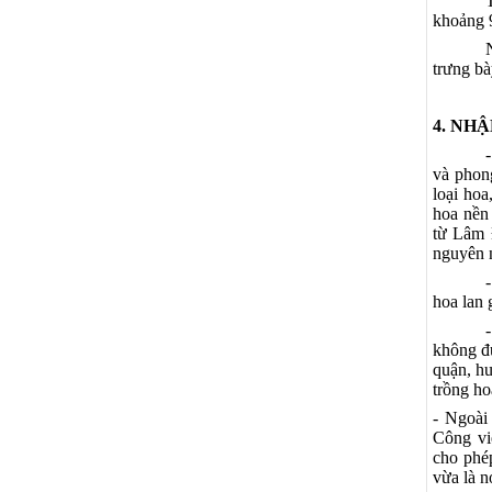
khoảng 9
trưng bà
4. NHẬ
và phong
loại hoa
hoa nền 
từ Lâm 
nguyên 
hoa lan 
không đú
quận, hu
trồng ho
- Ngoài
Công vi
cho phép
vừa là n