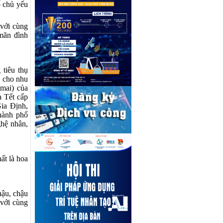
ố chủ yếu
với cùng
 mãn đình
 tiêu thụ
p cho nhu
 mai) của
a Tết cấp
Gia Định,
hành phố
ghệ nhân,
ất là hoa
hậu, chậu
 với
cùng