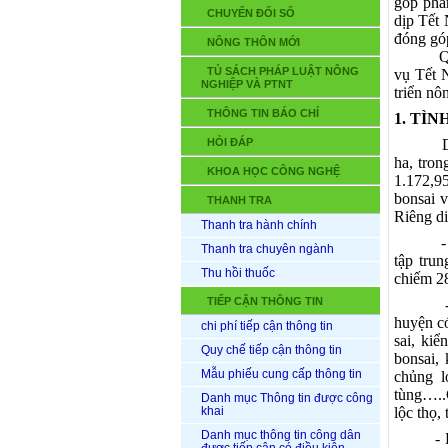
góp phầ
CHUYỂN ĐỔI SỐ
dịp Tết
đóng góp
NÔNG THÔN MỚI
Qua kết
TỦ SÁCH PHÁP LUẬT NÔNG
vụ Tết 
NGHIỆP VÀ PTNT
triển nô
THÔNG TIN BÁO CHÍ
1. TÌ
HỎI ĐÁP
ha, tro
KHOA HỌC CÔNG NGHỆ
1.172,9
bonsai v
THANH TRA
Riêng di
Thanh tra hành chính
- Mai: 
Thanh tra chuyên ngành
tập tru
Thu hồi thuốc
chiếm 28
TIẾP CẬN THÔNG TIN
- Bonsa
huyện có
chi phí tiếp cận thông tin
sai, kiể
Quy chế tiếp cận thông tin
bonsai,
Mẫu phiếu cung cấp thông tin
chủng l
tùng…..C
Danh mục Thông tin được công
khai
lộc thọ,
Danh mục thông tin công dân
- Hoa l