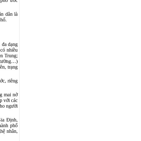
 phố ước
ân dân là
phố.
2 đa dạng
 có nhiều
ền Trung;
t tường…)
ên, trạng
ớc, riêng
ng mai nở
p với các
cho người
ia Định,
hành phố
ghệ nhân,