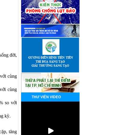
sống đời,
 với cùng
 với cùng
THƯ VIỆN VIDEO
% so với
ng kỳ.
cặp, tăng