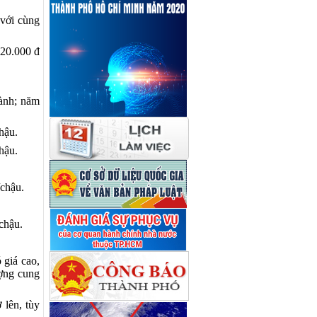
 với cùng
220.000 đ
ành; năm
hậu.
hậu.
chậu.
chậu
.
 giá cao,
ượng cung
 lên, tùy