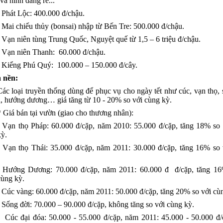
 và hình dáng rễ...
- Phát Lộc: 400.000 đ/chậu.
- Mai chiếu thủy (bonsai) nhập từ Bến Tre: 500.000 đ/chậu.
- Vạn niên tùng Trung Quốc, Nguyệt quế từ 1,5 – 6 triệu đ/chậu.
- Vạn niên Thanh: 60.000 đ/chậu.
- Kiểng Phú Quý: 100.000 – 150.000 đ/cây.
a nền:
Các loại truyền thống dùng để phục vụ cho ngày tết như cúc, vạn thọ, 
, hướng dương… giá tăng từ 10 - 20% so với cùng kỳ.
* Giá bán tại vườn (giao cho thương nhân):
- Vạn thọ Pháp: 60.000 đ/cặp, năm 2010: 55.000 đ/cặp, tăng 18% so
kỳ.
- Vạn thọ Thái: 35.000 đ/cặp, năm 2011: 30.000 đ/cặp, tăng 16% so
- Hướng Dương: 70.000 đ/cặp, năm 2011: 60.000 đ đ/cặp, tăng 16
cùng kỳ.
- Cúc vàng: 60.000 đ/cặp, năm 2011: 50.000 đ/cặp, tăng 20% so với cù
- Sống đời: 70.000 – 90.000 đ/cặp, không tăng so với cùng kỳ.
- Cúc đại đóa: 50.000 - 55.000 đ/cặp, năm 2011: 45.000 - 50.000 đ/