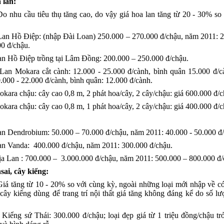
 lan:
Do nhu cầu tiêu thụ tăng cao, do vậy giá hoa lan tăng từ 20 - 30% so
Lan Hồ Điệp: (nhập Đài Loan) 250.000 – 270.000 đ/chậu, năm 2011: 
0 đ/chậu.
Điệp trồng tại Lâm Đồng: 200.000 – 250.000 đ/chậu.
ara cắt cành: 12.000 - 25.000 đ/cành, bình quân 15.000 đ/c
.000 - 22.000 đ/cành, bình quân: 12.000 đ/cành.
chậu: cây cao 0,8 m, 2 phát hoa/cây, 2 cây/chậu: giá 600.000 đ/c
chậu: cây cao 0,8 m, 1 phát hoa/cây, 2 cây/chậu: giá 400.000 đ/c
drobium: 50.000 – 70.000 đ/chậu, năm 2011: 40.000 - 50.000 đ/
da: 400.000 đ/chậu, năm 2011: 300.000 đ/chậu.
 : 700.000 – 3.000.000 đ/chậu, năm 2011: 500.000 – 800.000 đ/
sai, cây kiểng:
Giá tăng từ 10 - 20% so với cùng kỳ, ngoài những loại mới nhập về có
 cây kiểng dùng để trang trí nội thất giá tăng không đáng kể do số l
- Kiểng sứ Thái: 300.000 đ/chậu; loại đẹp giá từ 1 triệu đồng/chậu trở