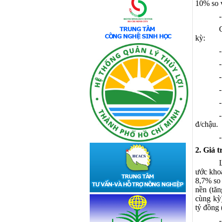
10% so 
kỳ:
đ/chậu.
2. Giá t
ước khoả
8,7% so 
nền (tă
cùng kỳ
tỷ đồng 