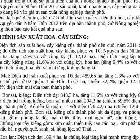
n quan trọng trong sự phát triển của nền nông nghiệp thành phố. Ri
 Nguyên đán Nhâm Thìn 2012 sản xuất, kinh doanh hoa, cây kiểng đã
 đáng kể vào giá trị sản xuất nông nghiệp thành phố.
 quả điều tra, khảo sát tình hình sản xuất và tiêu thụ hoa, cây k
Nguyên đán Nhâm Thìn 2012 trên địa bàn thành phố, Sở Nông nghiệp
ng thôn báo cáo kết quả như sau:
NH HÌNH SẢN XUẤT HOA, CÂY KIỂNG:
Diện tích sản xuất hoa, cây kiểng của thành phố đến cuối năm 2011 
ng đó diện tích sản xuất hoa, cây kiểng phục vụ Tết Nguyên đán Nhâ
5 ha, tăng 5,5% so với cùng kỳ (1.112,12 ha). Diện tích tăng tập 
à cây kiểng (tăng 11,6% so với cùng kỳ), hoa lan (tăng 9,4% so với 
ện tích trồng hoa nền và mai tăng không đáng kể.
Diện tích sản xuất phục vụ Tết đạt 489,65 ha, tăng 1,3% so với 
ng chủ yếu ở 02 quận: Thủ Đức 157,7 ha, chiếm 32,2%; quận 12: 1
% diện tích mai của toàn thành phố.
i, kiểng: Diện tích đạt 343,3 ha, tăng 11,6% so với cùng kỳ, C
 diện tích trồng kiểng, bon sai nhiều nhất 204,3 ha (chiếm 59,5% diện
ng thành phố).
Kế đến là quận 12 với diện tích 42,6 ha (chiếm 12,4 
 kiểng thành phố. Bon sai, kiểng của thành phố rất đa dạng và pho
oại, gồm: phong lá đỏ, mai chiếu thủy, mai ngọc nữ, cần thăng, 
hủng loại cây kiểng gồm: kim quất, thiên tuế, cau các loại, kim phát t
 trầu bà, nguyệt quế, sanh, si, hồng lộc, sứ Thái…
an: Diện tích đạt 189,4 ha, là chủng loại tăng khá mạnh trong dịp 