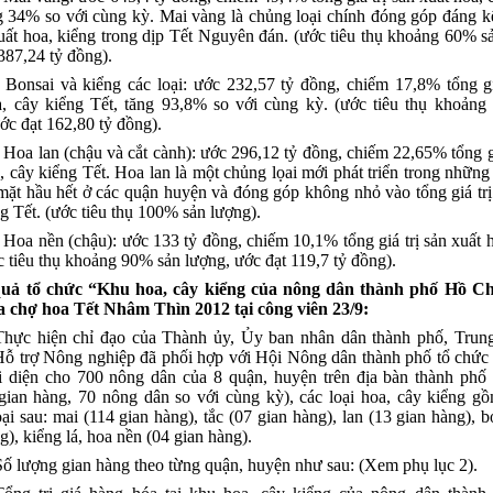
g 34% so với cùng kỳ. Mai vàng là chủng loại chính đóng góp đáng k
xuất hoa, kiểng trong dịp Tết Nguyên đán. (ước tiêu thụ khoảng 60% s
387,24 tỷ đồng).
- Bonsai và kiểng các loại: ước 232,57 tỷ đồng, chiếm 17,8% tổng gi
a, cây kiểng Tết, tăng 93,8% so với cùng kỳ. (ước tiêu thụ khoản
ớc đạt 162,80 tỷ đồng).
- Hoa lan (chậu và cắt cành): ước 296,12 tỷ đồng, chiếm 22,65% tổng gi
, cây kiểng Tết. Hoa lan là một chủng lọai mới phát triển trong nhữn
mặt hầu hết ở các quận huyện và đóng góp không nhỏ vào tổng giá trị
g Tết. (ước tiêu thụ 100% sản lượng).
- Hoa nền (chậu): ước 133 tỷ đồng, chiếm 10,1% tổng giá trị sản xuất 
c tiêu thụ khoảng 90% sản lượng, ước đạt 119,7 tỷ đồng).
quả tổ chức “Khu hoa, cây kiểng của nông dân thành phố Hồ C
a chợ hoa Tết Nhâm Thìn 2012 tại công viên 23/9:
Thực hiện chỉ đạo của Thành ủy, Ủy ban nhân dân thành phố, Trun
Hỗ trợ Nông nghiệp đã phối hợp với Hội Nông dân thành phố tổ chức
i diện cho 700 nông dân của 8 quận, huyện trên địa bàn thành phố
 gian hàng, 70 nông dân so với cùng kỳ), các loại hoa, cây kiểng 
ại sau: mai (114 gian hàng), tắc (07 gian hàng), lan (13 gian hàng), b
g), kiểng lá, hoa nền (04 gian hàng).
Số lượng gian hàng theo từng quận, huyện như sau: (Xem phụ lục 2).