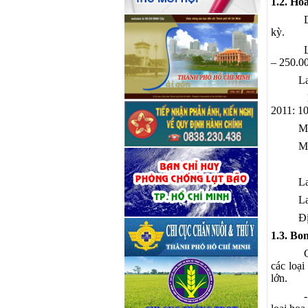
1.2. Hoa
kỳ.
– 250.00
Lan Hồ 
Lan Mok
2011: 10
Mokara 
Mokara 
Lan Den
Lan Van
Địa Lan
1.3. Bon
các loại
lớn.