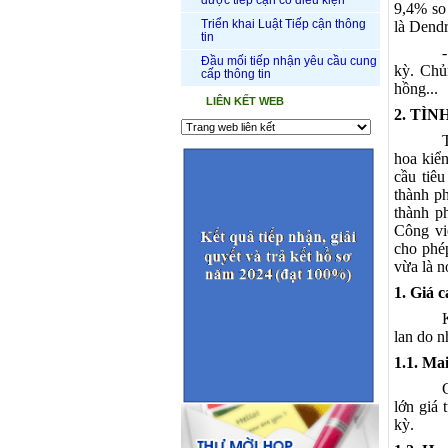
được tiếp cận có điều kiện
9,4% so 
Triển khai Luật Tiếp cận thông
là Dendr
tin
- Hoa n
Đầu mối tiếp nhận yêu cầu cung
kỳ. Chủ
cấp thông tin
hồng...
LIÊN KẾT WEB
2. TÌ
hoa kiển
cầu tiê
thành ph
thành p
Công vi
cho phép
vừa là n
1. Giá c
lan do n
1.1. Mai
lớn giá 
kỳ.