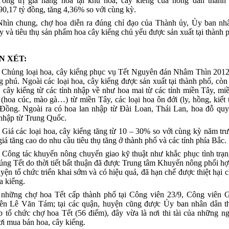
Tổng trị giá hàng hóa tại khu hoa, cây kiểng của nông dân thành
0,17 tỷ đồng, tăng 4,36% so với cùng kỳ.
Nhìn chung, chợ hoa diễn ra đúng chỉ đạo của Thành ủy, Ủy ban nh
y và tiêu thụ sản phẩm hoa cây kiểng chủ yếu được sản xuất tại thành 
N XÉT:
- Chủng loại hoa, cây kiểng phục vụ Tết Nguyên đán Nhâm Thìn 201
 phú. Ngoài các loại hoa, cây kiểng được sản xuất tại thành phố, còn
, cây kiểng từ các tỉnh nhập về như hoa mai từ các tỉnh miền Tây, mi
(hoa cúc, mào gà…) từ miền Tây, các loại hoa ôn đới (ly, hồng, kiế
Đồng. Ngoài ra có hoa lan nhập từ Đài Loan, Thái Lan, hoa đỗ quy
nhập từ Trung Quốc.
- Giá các loại hoa, cây kiểng tăng từ 10 – 30% so với cùng kỳ năm trư
giá tăng cao do nhu cầu tiêu thụ tăng ở thành phố và các tỉnh phía Bắc.
- Công tác khuyến nông chuyển giao kỹ thuật như khắc phục tình trạ
ng Tết do thời tiết bất thuận đã được Trung tâm Khuyến nông phối hợ
yện tổ chức triển khai sớm và có hiệu quả, đã hạn chế được thiệt hại 
a kiểng.
 những chợ hoa Tết cấp thành phố tại Công viên 23/9, Công viên G
ên Lê Văn Tám; tại các quận, huyện cũng được Ủy ban nhân dân t
 tổ chức chợ hoa Tết (56 điểm), đây vừa là nơi thi tài của những n
ơi mua bán hoa, cây kiểng.