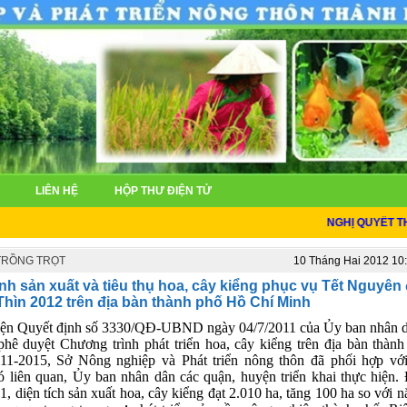
LIÊN HỆ
HỘP THƯ ĐIỆN TỬ
NGHỊ QUYẾT THÀNH L
 TRỒNG TRỌT
10 Tháng Hai 2012 10
ình sản xuất và tiêu thụ hoa, cây kiểng phục vụ Tết Nguyên
hìn 2012 trên địa bàn thành phố Hồ Chí Minh
iện Quyết định số 3330/QĐ-UBND ngày
04/7/2011
của Ủy ban nhân 
hê duyệt Chương trình phát triển hoa, cây kiểng trên địa bàn thành
11-2015, Sở Nông nghiệp và Phát triển nông thôn đã phối hợp với
ó liên quan, Ủy ban nhân dân các quận, huyện triển khai thực hiện.
, diện tích sản xuất
hoa, cây kiểng
đạt 2.010 ha, tăng 100 ha so với 