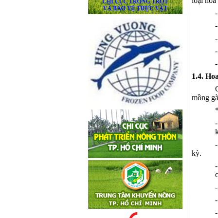
loại hoa
1.4. Ho
mồng gà
kỳ.