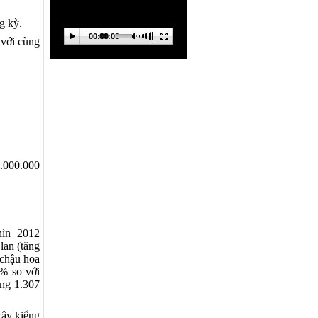
g kỳ.
00:00
00:00
 với cùng
1.000.000
Thìn 2012
lan (tăng
 chậu hoa
5% so với
ảng 1.307
cây kiểng