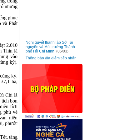
êng trong
 có những
iểng phục
 và Phát
Nghị quyết thành lập Sở Tài
■
nguyên và Môi trường Thành
đạt 2.010
phố Hồ Chí Minh
(05/03)
m Thìn là
Thông báo địa điểm tiếp nhận
trung vào
■
và trả kết quả giải quyết thủ tục
cùng kỳ).
hành chính của Sở Tài nguyên
và Môi trường
(05/03)
Triển khai phong trào “Hãy trở
cùng kỳ,
■
thành Công dân số Thành phố
37,1 ha,
Hồ Chí Minh - Kết nối nhanh
chóng giữa công dân và chính
quyền” cho công chức, viên
ủ Chi là
chức và người lao động
(20/01)
 tích bon
Ban hành đơn giá bồi thường
■
diện tích
vật nuôi trên địa bàn Thành phố
Hồ Chí Minh
(13/01)
ng phú về
vạn niên
Lấy ý kiến góp ý dự thảo Nghị
■
quyết bãi bỏ Nghị quyết số
ài, phước
02/2017/NQ-HĐND ngày 06
tháng 7 năm 2017
(13/01)
Tết, tăng