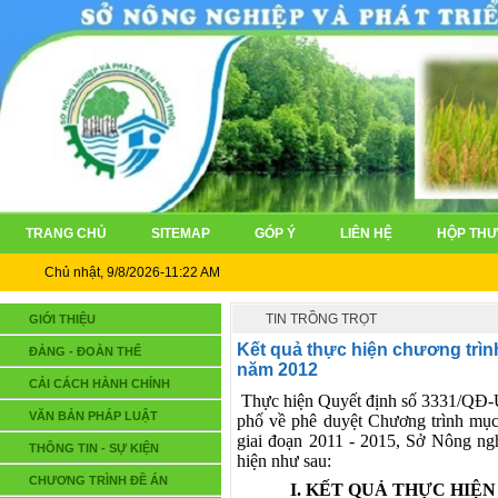
TRANG CHỦ
SITEMAP
GÓP Ý
LIÊN HỆ
HỘP THƯ
Chủ nhật, 9/8/2026-11:22 AM
TIN TRỒNG TRỌT
GIỚI THIỆU
Kết quả thực hiện chương trìn
ĐẢNG - ĐOÀN THỂ
năm 2012
CẢI CÁCH HÀNH CHÍNH
Thực hiện Quyết định số 3331/QĐ-
VĂN BẢN PHÁP LUẬT
phố về phê duyệt Chương trình mục t
giai đoạn 2011 - 2015, Sở Nông ngh
THÔNG TIN - SỰ KIỆN
hiện như sau:
CHƯƠNG TRÌNH ĐỀ ÁN
I. KẾT QUẢ THỰC HIỆN