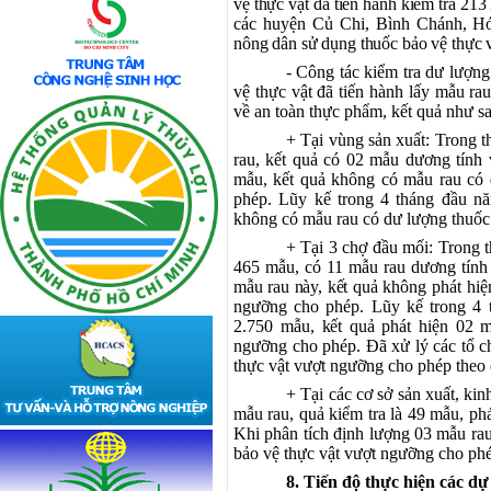
vệ thực vật đã tiến hành kiểm tra 21
các huyện Củ Chi, Bình Chánh, H
nông dân sử dụng thuốc bảo vệ thực 
- Công tác kiểm tra dư lượng
vệ thực vật đã tiến hành lấy mẫu rau
về an toàn thực phẩm, kết quả như sa
+ Tại vùng sản xuất: Trong 
rau, kết quả có 02 mẫu dương tính 
mẫu, kết quả không có mẫu rau có 
phép. Lũy kế trong 4 tháng đầu n
không có mẫu rau có dư lượng thuốc
+ Tại 3 chợ đầu mối:
Trong t
465 mẫu, có 11 mẫu rau dương tính 
mẫu rau này, kết quả
không phát hiệ
ngưỡng cho phép. Lũy kế trong 4 t
2.750 mẫu,
kết quả
phát hiện 02 
ngưỡng cho phép. Đã xử lý các tổ c
thực vật vượt ngưỡng cho phép theo 
+ Tại các cơ sở sản xuất, ki
mẫu rau, quả kiểm tra là 49 mẫu, ph
Khi phân tích định lượng 03 mẫu ra
bảo vệ thực vật vượt ngưỡng cho ph
8. Tiến độ thực hiện các dự