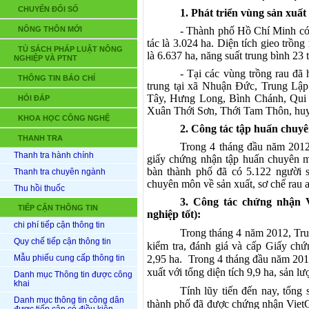
CHUYỂN ĐỔI SỐ
1. Phát triển vùng sản xuất
NÔNG THÔN MỚI
- Thành phố Hồ Chí Minh có 
tác là 3.024 ha. Diện tích gieo trồn
TỦ SÁCH PHÁP LUẬT NÔNG
là 6.637 ha, năng suất trung bình 23 
NGHIỆP VÀ PTNT
- Tại các vùng trồng rau đã
THÔNG TIN BÁO CHÍ
trung tại xã Nhuận Đức, Trung Lậ
Tây, Hưng Long, Bình Chánh, Qui
HỎI ĐÁP
Xuân Thới Sơn, Thới Tam Thôn, hu
KHOA HỌC CÔNG NGHỆ
2. Công tác tập huấn chuyê
THANH TRA
Trong 4 tháng đầu năm 2012
Thanh tra hành chính
giấy chứng nhận tập huấn chuyên 
bàn thành phố đã có 5.122 người 
Thanh tra chuyên ngành
chuyên môn về sản xuất, sơ chế rau a
Thu hồi thuốc
3. Công tác chứng nhận 
TIẾP CẬN THÔNG TIN
nghiệp tốt):
chi phí tiếp cận thông tin
Trong tháng 4 năm 2012, Tru
Quy chế tiếp cận thông tin
kiểm tra, đánh giá và cấp Giấy chứ
Mẫu phiếu cung cấp thông tin
2,95 ha. Trong 4 tháng đầu năm 20
xuất với tổng diện tích 9,9 ha, sản l
Danh mục Thông tin được công
khai
Tính lũy tiến đến nay, tổng 
Danh mục thông tin công dân
thành phố đã được chứng nhận Vie