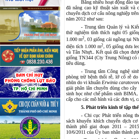
Bằng nhiều hoạt động đào tạo
đã nâng cao kỹ thuật sản xuất và c
chuyển dịch cơ cấu nông nghiệp trên 
năm 2012 như sau:
- Trung tâm Quản lý và Kiểm
thử nghiệm tính thích nghi 05 giốn
2
1.000 m
, 03 giống cải ngồng tại N
2
diện tích 1.000 m
, 05 giống dưa le
và Tân Nhựt.. Kết quả đã chọn đư
giống TN344 (Cty Trung Nông) có n
tiêu dùng.
- Trung tâm Công nghệ sinh
phòng trừ bệnh thối rễ, lở cổ rễ 
nhũn do vi khuẩn
Erwinia caratovor
giải phân lân chuyên dùng cho cây r
sinh học như chế phẩm sinh BIMA, p
cấp cho các mô hình và các đơn vị, 
5. Phát triển kinh tế tập thể
- Chi cục Phát triển nông th
sách khuyến khích chuyển dịch cơ 
thành phố giai đoạn 2011 – 20
10/6/2011 của Ủy ban nhân thành ph