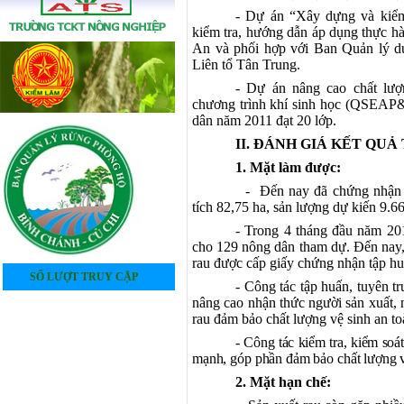
- Dự án “Xây dựng và kiểm
kiểm tra, hướng dẫn áp dụng thực 
An và phối hợp với Ban Quản lý dự 
Liên tổ Tân Trung.
- Dự án nâng cao chất lượ
chương trình khí sinh học (QSEAP&
dân năm 2011 đạt 20 lớp.
II. ĐÁNH GIÁ KẾT QUẢ
1. Mặt làm được
:
- Đến nay đã chứng nhận
tích
82,75 ha, sản lượng dự kiến 9.6
- Trong 4 tháng đầu năm 20
cho 129 nông dân tham dự.
Đến nay,
rau được cấp giấy chứng nhận tập hu
SỐ LƯỢT TRUY CẬP
- Công tác tập huấn, tuyên t
4
0
5
3
5
7
3
2
nâng cao nhận thức người sản xuất, n
rau đảm bảo chất lượng vệ sinh an t
- Công tác kiểm tra, kiểm soá
mạnh, góp phần đảm bảo chất lượng vệ
2. Mặt hạn chế
: