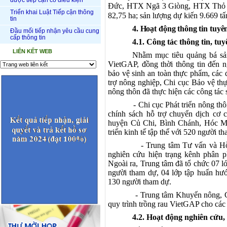
được tiếp cận có điều kiện
Đức, HTX Ngã 3 Giòng, HTX Thỏ Việt
Triển khai Luật Tiếp cận thông
82,75 ha; sản lượng dự kiến 9.669 t
tin
4. Hoạt động thông tin tuyê
Đầu mối tiếp nhận yêu cầu cung
cấp thông tin
4.1. Công tác thông tin, tu
LIÊN KẾT WEB
Nhằm mục tiêu quảng bá sản
VietGAP, đồng thời thông tin đến 
bảo vệ sinh an toàn thực phẩm, các
trợ nông nghiệp, Chi cục Bảo vệ th
nông thôn đã thực hiện các công tác 
- Chi cục Phát triển nông thôn tổ
chính sách hỗ trợ chuyển dịch cơ 
huyện Củ Chi, Bình Chánh, Hóc Mô
triển kinh tế tập thể với 520 người t
- Trung tâm Tư vấn và Hỗ trợ n
nghiên cứu hiện trạng kênh phân ph
Ngoài ra, Trung tâm đã tổ chức 07 l
người tham dự, 04 lớp tập huấn hư
130 người tham dự.
- Trung tâm Khuyến nông, Chi cụ
quy trình trồng rau VietGAP cho các
4.2. Hoạt động nghiên cứu, 