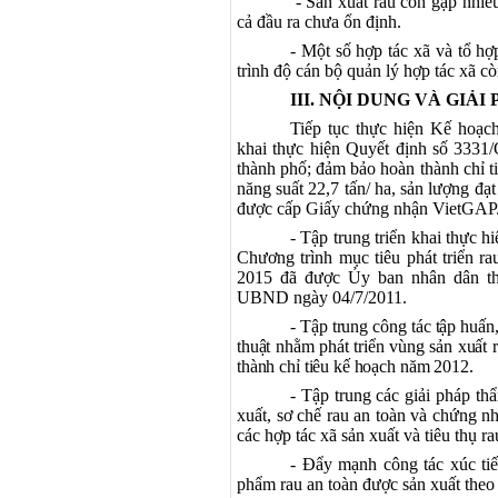
- Sản xuất rau còn gặp nhiều
cả đầu ra chưa ổn định.
- Một số hợp tác xã và tổ hợ
trình độ cán bộ quản lý hợp tác xã c
III. NỘI DUNG VÀ GIẢI
Tiếp tục thực hiện Kế hoạ
khai thực hiện Quyết định số 333
thành phố; đảm bảo hoàn thành chỉ ti
năng suất 22,7 tấn/ ha, sản lượng đạ
được cấp Giấy chứng nhận VietGAP
- Tập trung triển khai thực h
Chương trình mục tiêu phát triển ra
2015 đã được Ủy ban nhân dân th
UBND ngày 04/7/2011.
- Tập trung công tác tập huấn
thuật nhằm phát triển vùng sản xuất 
thành chỉ tiêu kế hoạch năm 2012.
- Tập trung các giải pháp t
xuất, sơ chế rau an toàn và chứng n
các hợp tác xã sản xuất và tiêu thụ ra
- Đẩy mạnh công tác xúc ti
phẩm rau an toàn được sản xuất theo