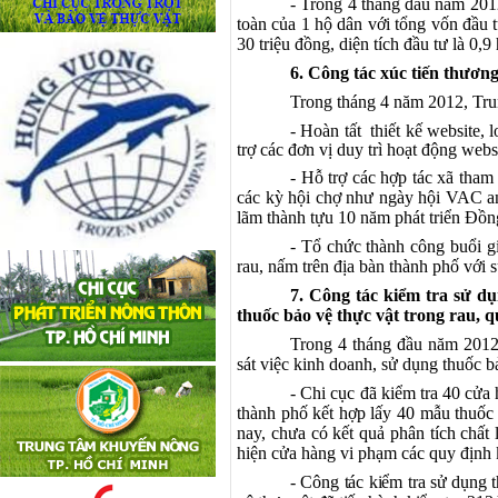
- Trong 4 tháng đầu năm 201
toàn của 1 hộ dân với tổng vốn đầu tư
30 triệu đồng, diện tích đầu tư là 0,9 
6. Công tác xúc tiến thươn
Trong tháng 4 năm 2012, Tru
- Hoàn tất thiết kế website,
trợ các đơn vị duy trì hoạt động webs
- Hỗ trợ các hợp tác xã tham
các kỳ hội chợ như ngày hội VAC an
lãm thành tựu 10 năm phát triển Đồ
- Tổ chức thành công buổi gi
rau, nấm trên địa bàn thành phố với 
7. Công tác kiểm tra sử dụ
thuốc bảo vệ thực vật trong rau, q
Trong 4 tháng đầu năm 2012,
sát việc kinh doanh, sử dụng thuốc b
- Chi cục đã kiểm tra 40 cửa
thành phố kết hợp lấy 40 mẫu thuốc 
nay, chưa có kết quả phân tích chất
hiện cửa hàng vi phạm các quy định 
- Công tác kiểm tra sử dụng 