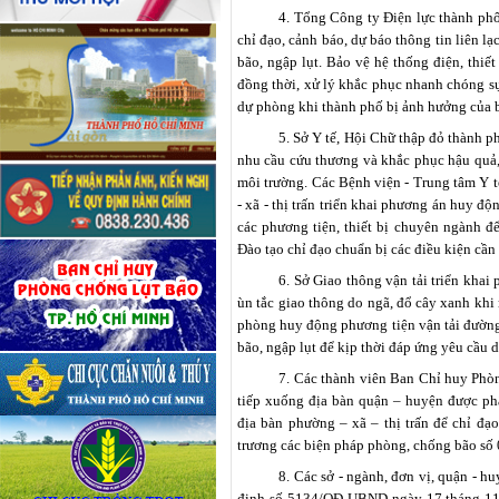
4. Tổng Công ty Điện lực thành phố
chỉ đạo, cảnh báo, dự báo thông tin liên l
bão, ngập lụt. Bảo vệ hệ thống điện, thiết
đồng thời, xử lý khắc phục nhanh chóng sự
dự phòng khi thành phố bị ảnh hưởng của b
5. Sở Y tế, Hội Chữ thập đỏ thành p
nhu cầu cứu thương và khắc phục hậu quả, 
môi trường. Các Bệnh viện - Trung tâm Y 
- xã - thị trấn triển khai phương án huy độ
các phương tiện, thiết bị chuyên ngành đ
Đào tạo chỉ đạo chuẩn bị các điều kiện cần
6. Sở Giao thông vận tải triển khai
ùn tắc giao thông do ngã, đổ cây xanh khi 
phòng huy động phương tiện vận tải đường
bão, ngập lụt để kịp thời đáp ứng yêu cầu d
7. Các thành viên Ban Chỉ huy Phò
tiếp xuống địa bàn quận – huyện được phâ
địa bàn phường – xã – thị trấn để chỉ đạ
trương các biện pháp phòng, chống bão số 
8. Các sở - ngành, đơn vị, quận - hu
định số 5134/QĐ-UBND ngày 17 tháng 11