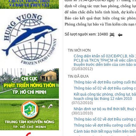
định về công tác trực ban phòng, chống lụt
để nắm chắc diễn biến tình hình, dự kiến 
Báo cáo kết quả thực hiện công tác phò
Phòng chống lụt bão và Tìm kiếm cứu nạn 
Số lượt người xem: 10480
TIN MỚI HƠN
Công điện khẩn số 02/CĐ/PCLB, hồi 1
PCLB và TKCN TPHCM về việc cấm tàu 
thuyền trước diễn biến của cơn bão s
(31/03/2012)
TIN ĐÃ ĐƯA
Thông báo về đợt triều cường cuối t
Thông báo số 02 về đợt triều cường 
Kết quả công tác phòng, chống lụt, bã
hoạch công tác tháng 12 năm 2010
(07/12/2010)
Nhận định sơ bộ xu thế thời tiết, t
(30/11/2010)
Thông báo số 02 về đợt triều cường 
Thông báo về đợt triều cường cuối t
Cảnh báo thời tiết nguy hiểm trên bi