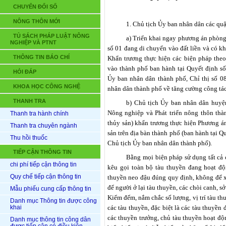
CHUYỂN ĐỔI SỐ
NÔNG THÔN MỚI
1. Chủ tịch Ủy ban nhân dân các quậ
TỦ SÁCH PHÁP LUẬT NÔNG
a) Triển khai ngay phương án phòng
NGHIỆP VÀ PTNT
số 01 đang di chuyển vào đất liền và có 
THÔNG TIN BÁO CHÍ
Khẩn trương thực hiện các biện pháp theo
vào thành phố ban hành tại Quyết định 
HỎI ĐÁP
Ủy ban nhân dân thành phố, Chỉ thị số
KHOA HỌC CÔNG NGHỆ
nhân dân thành phố về tăng cường công tác
THANH TRA
b) Chủ tịch Ủy ban nhân dân huyệ
Nông nghiệp và Phát triển nông thôn thà
Thanh tra hành chính
thủy sản) khẩn trương thực hiện Phương á
Thanh tra chuyên ngành
sản trên địa bàn thành phố (ban hành tại
Thu hồi thuốc
Chủ tịch Ủy ban nhân dân thành phố).
TIẾP CẬN THÔNG TIN
Bằng mọi biện pháp sử dụng tất cả 
chi phí tiếp cận thông tin
kêu gọi toàn bộ tàu thuyền đang hoạt độn
Quy chế tiếp cận thông tin
thuyền neo đậu đúng quy định, không để xả
để người ở lại tàu thuyền, các chòi canh, sở
Mẫu phiếu cung cấp thông tin
Kiểm đếm, nắm chắc số lượng, vị trí tàu thuy
Danh mục Thông tin được công
khai
các tàu thuyền, đặc biệt là các tàu thuyề
các thuyền trưởng, chủ tàu thuyền hoạt độn
Danh mục thông tin công dân