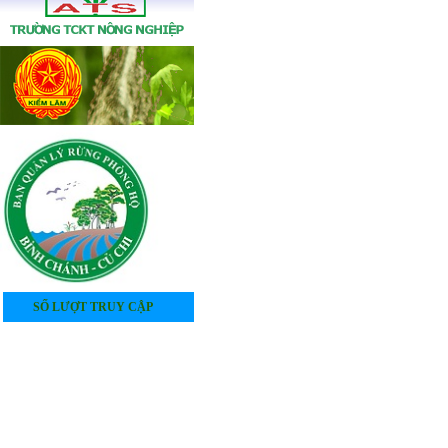
SỐ LƯỢT TRUY CẬP
4
0
5
1
6
0
7
8