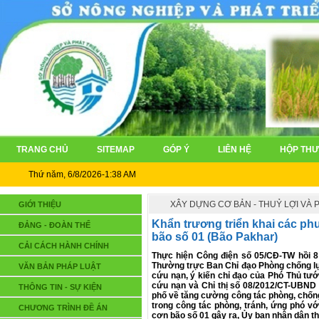
TRANG CHỦ
SITEMAP
GÓP Ý
LIÊN HỆ
HỘP THƯ
Thứ năm, 6/8/2026-1:38 AM
XÂY DỰNG CƠ BẢN - THUỶ LỢI VÀ
GIỚI THIỆU
Khẩn trương triển khai các ph
ĐẢNG - ĐOÀN THỂ
bão số 01 (Bão Pakhar)
CẢI CÁCH HÀNH CHÍNH
Thực hiện Công điện số 05/CĐ-TW hồi 8
Thường trực Ban Chỉ đạo Phòng chống lụ
VĂN BẢN PHÁP LUẬT
cứu nạn, ý kiến chỉ đạo của Phó Thủ tư
cứu nạn và Chỉ thị số 08/2012/CT-UBND
THÔNG TIN - SỰ KIỆN
phố về tăng cường công tác phòng, chốn
trong công tác phòng, tránh, ứng phó với
CHƯƠNG TRÌNH ĐỀ ÁN
cơn bão số 01 gây ra, Ủy ban nhân dân t