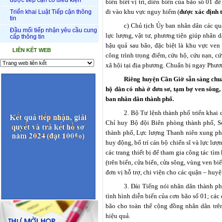
được tiếp cận có điều kiện
biển biết vị trí, diễn biến của bão số 01 
đi vào khu vực nguy hiểm (
được xác định t
Triển khai Luật Tiếp cận thông
tin
c) Chủ tịch Ủy ban nhân dân các qu
Đầu mối tiếp nhận yêu cầu cung
lực lượng, vật tư, phương tiện giúp nhân
cấp thông tin
hậu quả sau bão, đặc biệt là khu vực ven
LIÊN KẾT WEB
công trình trọng điểm, cứu hộ, cứu nạn, cứ
xã hội tại địa phương. Chuẩn bị ngay Phươn
Riêng huyện Cần Giờ sẵn sàng chuẩ
hộ dân có nhà ở đơn sơ, tạm bợ ven sông,
ban nhân dân thành phố.
2. Bộ Tư lệnh thành phố triển khai
Chỉ huy Bộ đội Biên phòng thành phố, S
thành phố, Lực lượng Thanh niên xung phon
huy động, bố trí cán bộ chiến sĩ và lực lư
các trang thiết bị để tham gia công tác tìm
(trên biển, cửa biển, cửa sông, vùng ven b
đơn vị hỗ trợ, chi viện cho các quận – huy
3. Đài Tiếng nói nhân dân thành ph
tình hình diễn biến của cơn bão số 01; các
bão cho toàn thể cộng đồng nhân dân trên
hiệu quả.