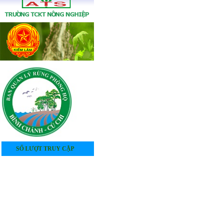
SỐ LƯỢT TRUY CẬP
4
0
5
4
0
4
2
4