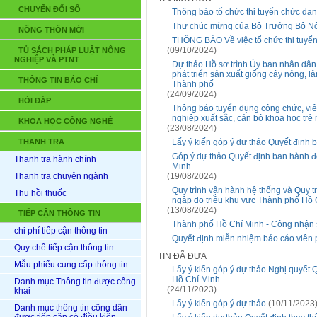
CHUYỂN ĐỔI SỐ
Thông báo tổ chức thi tuyển chức dan
Thư chúc mừng của Bộ Trưởng Bộ Nôn
NÔNG THÔN MỚI
THÔNG BÁO Về việc tổ chức thi tuyển
(09/10/2024)
TỦ SÁCH PHÁP LUẬT NÔNG
NGHIỆP VÀ PTNT
Dự thảo Hồ sơ trình Ủy ban nhân dân 
phát triển sản xuất giống cây nông, l
THÔNG TIN BÁO CHÍ
Thành phố
(24/09/2024)
HỎI ĐÁP
Thông báo tuyển dụng công chức, viê
nghiệp xuất sắc, cán bộ khoa học tr
KHOA HỌC CÔNG NGHỆ
(23/08/2024)
THANH TRA
Lấy ý kiến góp ý dự thảo Quyết định
Góp ý dự thảo Quyết định ban hành đ
Thanh tra hành chính
Minh
Thanh tra chuyên ngành
(19/08/2024)
Quy trình vận hành hệ thống và Quy t
Thu hồi thuốc
ngập do triều khu vực Thành phố Hồ 
(13/08/2024)
TIẾP CẬN THÔNG TIN
Thành phố Hồ Chí Minh - Công nhận
chi phí tiếp cận thông tin
Quyết định miễn nhiệm báo cáo viên 
Quy chế tiếp cận thông tin
TIN ĐÃ ĐƯA
Mẫu phiếu cung cấp thông tin
Lấy ý kiến góp ý dự thảo Nghị quyết 
Hồ Chí Minh
Danh mục Thông tin được công
(24/11/2023)
khai
Lấy ý kiến góp ý dự thảo
(10/11/2023
Danh mục thông tin công dân