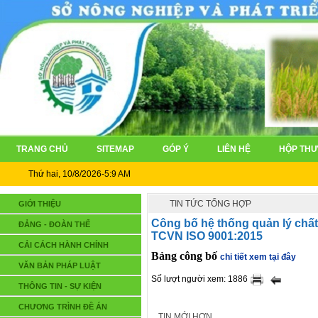
TRANG CHỦ
SITEMAP
GÓP Ý
LIÊN HỆ
HỘP THƯ
Thứ hai, 10/8/2026-5:9 AM
TIN TỨC TỔNG HỢP
GIỚI THIỆU
Công bố hệ thống quản lý chất
ĐẢNG - ĐOÀN THỂ
TCVN ISO 9001:2015
CẢI CÁCH HÀNH CHÍNH
Bảng công bố
chi tiết xem tại đây
VĂN BẢN PHÁP LUẬT
Số lượt người xem: 1886
THÔNG TIN - SỰ KIỆN
CHƯƠNG TRÌNH ĐỀ ÁN
TIN MỚI HƠN