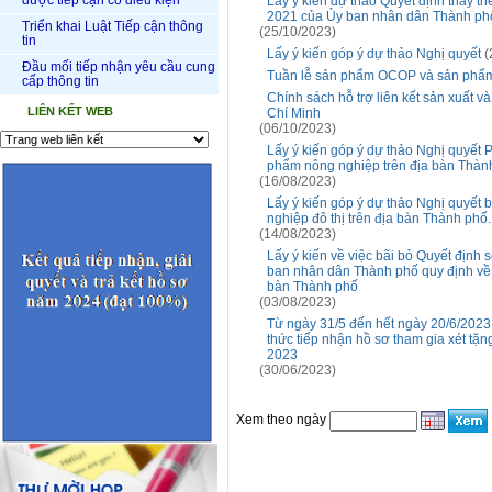
được tiếp cận có điều kiện
Lấy ý kiến dự thảo Quyết định thay 
2021 của Ủy ban nhân dân Thành ph
Triển khai Luật Tiếp cận thông
(25/10/2023)
tin
Lấy ý kiến góp ý dự thảo Nghị quyết
(
Đầu mối tiếp nhận yêu cầu cung
Tuần lễ sản phẩm OCOP và sản phẩm
cấp thông tin
Chính sách hỗ trợ liên kết sản xuất 
LIÊN KẾT WEB
Chí Minh
(06/10/2023)
Lấy ý kiến góp ý dự thảo Nghị quyết Ph
phẩm nông nghiệp trên địa bàn Thàn
(16/08/2023)
Lấy ý kiến góp ý dự thảo Nghị quyết
nghiệp đô thị trên địa bàn Thành phố.
(14/08/2023)
Lấy ý kiến về việc bãi bỏ Quyết đị
ban nhân dân Thành phố quy định về 
bàn Thành phố
(03/08/2023)
Từ ngày 31/5 đến hết ngày 20/6/202
thức tiếp nhận hồ sơ tham gia xét tặn
2023
(30/06/2023)
Xem theo ngày