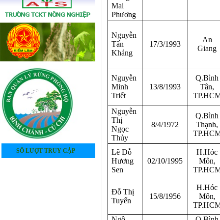
Mai
Phương
Nguyễn
An
Tấn
17/3/1993
Giang
Kháng
Nguyễn
Q.Bình
Minh
13/8/1993
Tân,
Triết
TP.HC
Nguyễn
Q.Bình
Thị
8/4/1972
Thạnh,
Ngọc
TP.HC
Thủy
SỐ LƯỢT TRUY CẬP
Lê Đỗ
H.Hóc
Hương
02/10/1995
Môn,
4
0
5
2
6
9
6
3
Sen
TP.HC
H.Hóc
Đỗ Thị
15/8/1956
Môn,
Tuyến
TP.HC
Ngô
Q.Bình