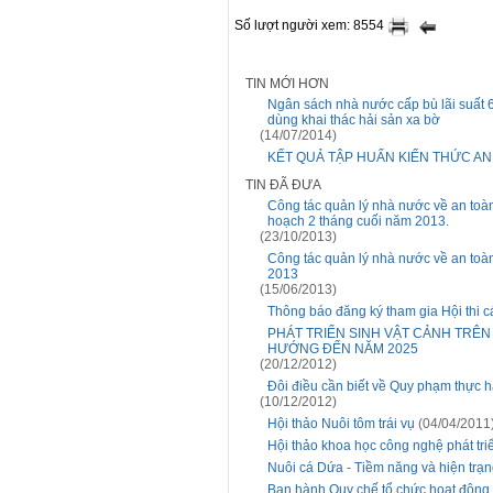
Số lượt người xem: 8554
TIN MỚI HƠN
Ngân sách nhà nước cấp bù lãi suất 6
dùng khai thác hải sản xa bờ
(14/07/2014)
KẾT QUẢ TẬP HUẤN KIẾN THỨC AN 
TIN ĐÃ ĐƯA
Công tác quản lý nhà nước về an toà
hoạch 2 tháng cuối năm 2013.
(23/10/2013)
Công tác quản lý nhà nước về an toàn
2013
(15/06/2013)
Thông báo đăng ký tham gia Hội thi c
PHÁT TRIỂN SINH VẬT CẢNH TRÊN
HƯỚNG ĐẾN NĂM 2025
(20/12/2012)
Đôi điều cần biết về Quy phạm thực hà
(10/12/2012)
Hội thảo Nuôi tôm trái vụ
(04/04/2011
Hội thảo khoa học công nghệ phát tr
Nuôi cá Dứa - Tiềm năng và hiện trạ
Ban hành Quy chế tổ chức hoạt động 