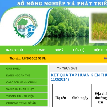
TRANG CHỦ
SITEMAP
GÓP Ý
LIÊN HỆ
HỘP THƯ
Thứ sáu, 7/8/2026-21:53 PM
NGHỊ Q
TIN THỦY SẢN
GIỚI THIỆU
KẾT QUẢ TẬP HUẤN KIẾN TH
ĐẢNG - ĐOÀN THỂ
11/3/2014)
CẢI CÁCH HÀNH CHÍNH
VĂN BẢN PHÁP LUẬT
Địa chỉ
THÔNG TIN - SỰ KIỆN
Họ tên
Sinh ngày
thường
trú
CHƯƠNG TRÌNH ĐỀ ÁN