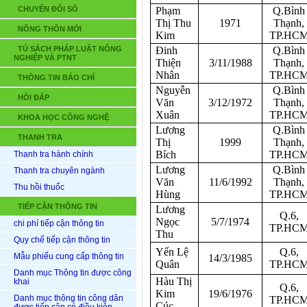
CHUYỂN ĐỔI SỐ
Phạm
Q.Bình
Thị Thu
1971
Thạnh,
NÔNG THÔN MỚI
Kim
TP.HC
TỦ SÁCH PHÁP LUẬT NÔNG
Đinh
Q.Bình
NGHIỆP VÀ PTNT
Thiện
3/11/1988
Thạnh,
Nhân
TP.HC
THÔNG TIN BÁO CHÍ
Nguyễn
Q.Bình
HỎI ĐÁP
Văn
3/12/1972
Thạnh,
Xuân
TP.HC
KHOA HỌC CÔNG NGHỆ
Lương
Q.Bình
THANH TRA
Thị
1999
Thạnh,
Bích
TP.HC
Thanh tra hành chính
Lương
Q.Bình
Thanh tra chuyên ngành
Văn
11/6/1992
Thạnh,
Thu hồi thuốc
Hùng
TP.HC
TIẾP CẬN THÔNG TIN
Lương
Q.6,
Ngọc
5/7/1974
chi phí tiếp cận thông tin
TP.HC
Thu
Quy chế tiếp cận thông tin
Yến Lệ
Q.6,
Mẫu phiếu cung cấp thông tin
14/3/1985
Quân
TP.HC
Danh mục Thông tin được công
Hàu Thị
khai
Q.6,
Kim
19/6/1976
Danh mục thông tin công dân
TP.HC
Cúc