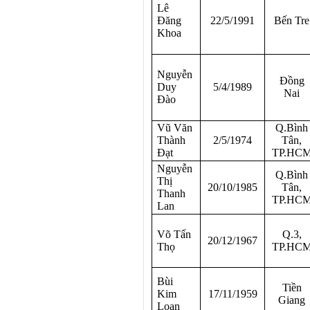
Lê
Đăng
22/5/1991
Bến Tre
Khoa
Nguyễn
Đồng
Duy
5/4/1989
Nai
Đào
Vũ Văn
Q.Bình
Thành
2/5/1974
Tân,
Đạt
TP.HC
Nguyễn
Q.Bình
Thị
20/10/1985
Tân,
Thanh
TP.HC
Lan
Võ Tấn
Q.3,
20/12/1967
Thọ
TP.HC
Bùi
Tiền
Kim
17/11/1959
Giang
Loan