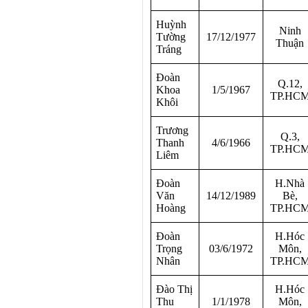
Huỳnh
Ninh
Tường
17/12/1977
Thuận
Tráng
Đoàn
Q.12,
Khoa
1/5/1967
TP.HC
Khôi
Trương
Q.3,
Thanh
4/6/1966
TP.HC
Liêm
Đoàn
H.Nhà
Văn
14/12/1989
Bè,
Hoàng
TP.HC
Đoàn
H.Hóc
Trọng
03/6/1972
Môn,
Nhân
TP.HC
Đào Thị
H.Hóc
Thu
1/1/1978
Môn,