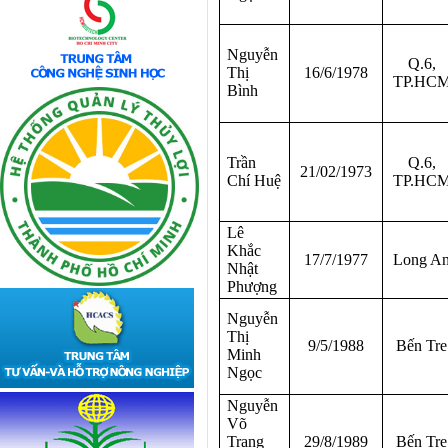
Nguyễn
Q.6,
Thị
16/6/1978
TP.HC
Bình
Trần
Q.6,
21/02/1973
Chí Huệ
TP.HC
Lê
Khắc
17/7/1977
Long A
Nhật
Phượng
Nguyễn
Thị
9/5/1988
Bến Tre
Minh
Ngọc
Nguyễn
Võ
Trang
29/8/1989
Bến Tre