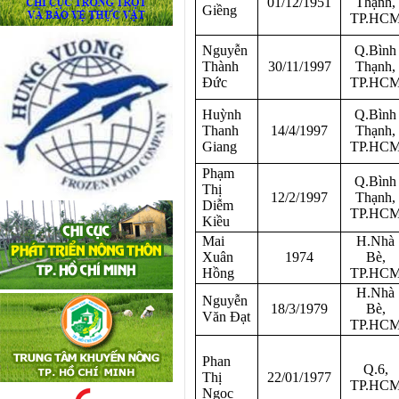
01/12/1951
Thạnh,
Giềng
TP.HC
Nguyễn
Q.Bình
Thành
30/11/1997
Thạnh,
Đức
TP.HC
Huỳnh
Q.Bình
Thanh
14/4/1997
Thạnh,
Giang
TP.HC
Phạm
Q.Bình
Thị
12/2/1997
Thạnh,
Diễm
TP.HC
Kiều
Mai
H.Nhà
Xuân
1974
Bè,
Hồng
TP.HC
H.Nhà
Nguyễn
18/3/1979
Bè,
Văn Đạt
TP.HC
Phan
Q.6,
Thị
22/01/1977
TP.HC
Ngọc