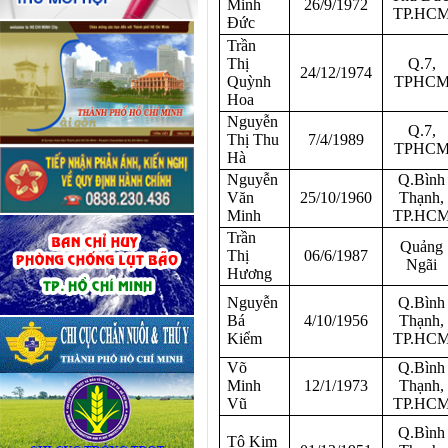
Minh
26/9/1972
TP.HC
Đức
Trần
Thị
Q.7,
24/12/1974
Quỳnh
TPHC
Hoa
Nguyễn
Q.7,
Thị Thu
7/4/1989
TPHC
Hà
Nguyễn
Q.Bình
Văn
25/10/1960
Thạnh,
Minh
TP.HC
Trần
Quảng
Thị
06/6/1987
Ngãi
Hương
Nguyễn
Q.Bình
Bá
4/10/1956
Thạnh,
Kiểm
TP.HC
Võ
Q.Bình
Minh
12/1/1973
Thạnh,
Vũ
TP.HC
Q.Bình
Tô Kim