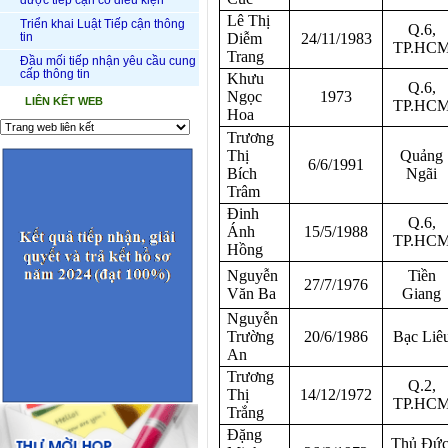
được tiếp cận có điều kiện
Lê Thị
Triển khai Luật Tiếp cận thông
Q.6,
tin
Diễm
24/11/1983
TP.HC
Trang
Đầu mối tiếp nhận yêu cầu cung
cấp thông tin
Khưu
Q.6,
Ngọc
1973
LIÊN KẾT WEB
TP.HC
Hoa
Trương
Thị
Quảng
6/6/1991
Bích
Ngãi
Trâm
Đinh
Q.6,
Ánh
15/5/1988
TP.HC
Hồng
Nguyễn
Tiền
27/7/1976
Văn Ba
Giang
Nguyễn
Trường
20/6/1986
Bạc Liê
An
Trương
Q.2,
Thị
14/12/1972
TP.HC
Trắng
Đặng
Thủ Đức