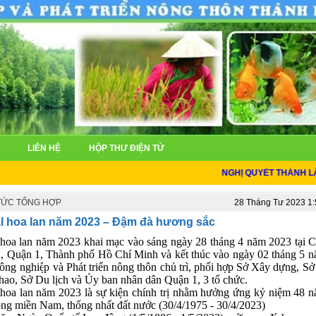
LIÊN HỆ
HỘP THƯ ĐIỆN TỬ
NGHỊ QUYẾT THÀNH LẬP SỞ 
 TỨC TỔNG HỢP
28 Tháng Tư 2023 1
al hoa lan năm 2023 – Đậm đà hương sắc
l hoa lan năm 2023 khai mạc vào sáng ngày 28 tháng 4 năm 2023 tại 
, Quận 1, Thành phố Hồ Chí Minh và kết thúc vào ngày 02 tháng 5 
ng nghiệp và Phát triển nông thôn chủ trì, phối hợp Sở Xây dựng, S
hao, Sở Du lịch và Ủy ban nhân dân Quận 1, 3 tổ chức.
l hoa lan năm 2023 là sự kiện chính trị nhằm hưởng ứng
kỷ niệm 48 
ng miền Nam, thống nhất đất nước (30/4/1975 - 30/4/2023)