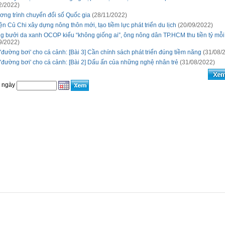
2/2022)
ng trình chuyển đổi số Quốc gia
(28/11/2022)
n Củ Chi xây dựng nông thôn mới, tạo tiềm lực phát triển du lịch
(20/09/2022)
g bưởi da xanh OCOP kiểu “không giống ai”, ông nông dân TP.HCM thu tiền tỷ mỗ
9/2022)
'đường bơi' cho cá cảnh: [Bài 3] Cần chính sách phát triển đúng tiềm năng
(31/08/
'đường bơi' cho cá cảnh: [Bài 2] Dấu ấn của những nghệ nhân trẻ
(31/08/2022)
o ngày