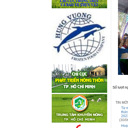
Số lượt 
TIN MỚ
Từ n
thức
202
(30/0
Hoạ