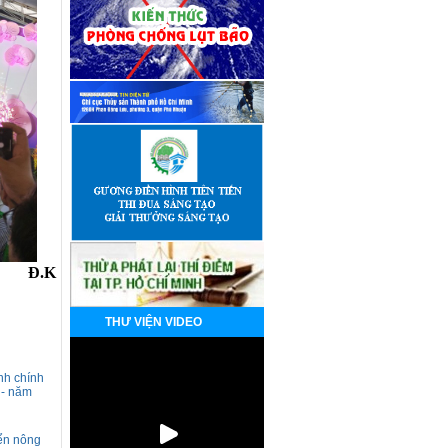
Đ.K
THƯ VIỆN VIDEO
nh chính
 - năm
iển nông