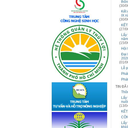
thôn
(30/0
Kết 
IX 
(30/0
KẾT
(27/0
Lấy 
năm
(15/0
Hội 
Đại
202
(01/0
Lễ p
Phát
Phát
TIN ĐÃ
Thô
Lấy 
nuôi
(13/0
KẾT
CÔN
Lấy 
khíc