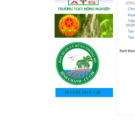
(23/1
Chươ
Huyệ
Trồn
(05/0
Tạo 
Tạo 
Xem the
SỐ LƯỢT TRUY CẬP
4
0
5
3
0
2
0
0