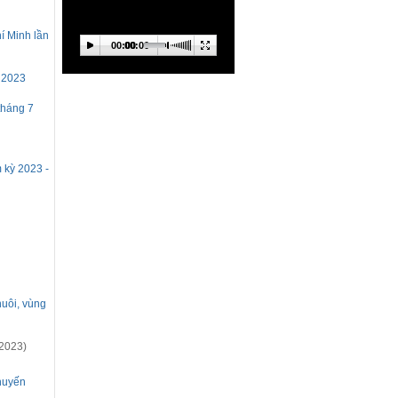
í Minh lần
00:00
00:00
 2023
tháng 7
m kỳ 2023 -
nuôi, vùng
2023)
khuyến