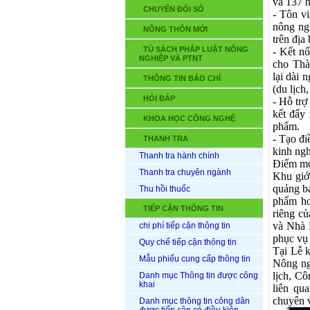
và 137 
CHUYỂN ĐỔI SỐ
- Tôn v
nông n
NÔNG THÔN MỚI
trên địa
TỦ SÁCH PHÁP LUẬT NÔNG
- Kết nố
NGHIỆP VÀ PTNT
cho Th
lại
dài n
THÔNG TIN BÁO CHÍ
(du lịch
HỎI ĐÁP
- Hỗ trợ
kết đẩy 
KHOA HỌC CÔNG NGHỆ
phẩm.
- Tạo đi
THANH TRA
kinh ngh
Thanh tra hành chính
Điểm mới
Thanh tra chuyên ngành
Khu giới
quảng b
Thu hồi thuốc
phẩm ho
TIẾP CẬN THÔNG TIN
riêng c
và Nhà 
chi phí tiếp cận thông tin
phục vụ
Quy chế tiếp cận thông tin
Tại Lễ 
Mẫu phiếu cung cấp thông tin
Nông ngh
lịch, C
Danh mục Thông tin được công
khai
liên qu
chuyên 
Danh mục thông tin công dân