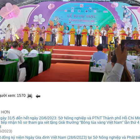
người xem: 1570
I HƠN
gày 31/5 đến hết ngày 20/6/2023: Sở Nông nghiệp và PTNT Thành phố Hồ Chí Mi
 tiếp nhận hồ sơ tham gia xét tặng Giải thưởng “Bông lúa vàng Việt Nam” lần thứ 4
3
6/2023)
t động kỷ niệm Ngày Gia đình Việt Nam (28/6/2023) tại Sở Nông nghiệp và Phát tr