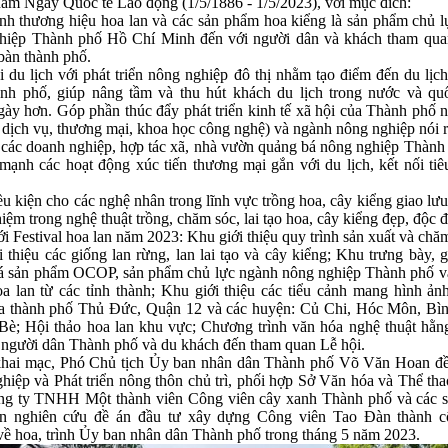
năm Ngày Quốc tế Lao động (1/5/1886 - 1/5/2023),
với mục đích:
inh thương hiệu hoa lan và các sản phẩm hoa kiểng
là sản phẩm chủ 
ghiệp
Thành phố Hồ Chí Minh đến
với người dân và
khách tham qu
 bàn thành phố.
i du lịch với phát triển nông nghiệp đô thị
nhằm tạo điểm đến du lịc
ành phố
,
giúp nâng tầm và thu hút khách du lịch trong nước và qu
gày hơn
. Góp phần thúc đẩy phát triển kinh tế xã hội của Thành phố 
, dịch vụ, thương mại, khoa học công nghệ) và ngành nông nghiệp nói r
 các doanh nghiệp, hợp tác xã, nhà vườn quảng bá nông nghiệp Thành 
mạnh các hoạt động xúc tiến thương mại gắn với du lịch, kết nối tiê
ều kiện cho các nghệ nhân trong lĩnh vực trồng hoa, cây kiểng giao lưu,
iệm trong nghệ thuật trồng, chăm sóc, lai tạo hoa, cây kiểng đẹp, độc đ
 Festival hoa lan năm 2023: Khu giới thiệu quy trình sản xuất và chăm
 thiệu các giống lan rừng, lan lai tạo và cây kiểng; Khu trưng bày, gi
á sản phẩm OCOP, sản phẩm chủ lực ngành nông nghiệp Thành phố và
a lan từ các tỉnh thành; Khu giới thiệu các tiểu cảnh mang hình ản
ủa thành phố Thủ Đức, Quận 12 và các huyện: Củ Chi, Hóc Môn, Bì
Bè; Hội thảo hoa lan khu vực; Chương trình văn hóa nghệ thuật hằ
 người dân Thành phố và du khách đến tham quan Lễ hội.
khai mạc, Phó Chủ tịch Ủy ban nhân dân Thành phố Võ Văn Hoan đề
iệp và Phát triển nông thôn chủ trì, phối hợp Sở Văn hóa và Thể th
ông ty TNHH Một thành viên Công viên cây xanh Thành phố và các s
an nghiên cứu đề án đầu tư xây dựng Công viên Tao Đàn thành c
về hoa, trình Ủy ban nhân dân Thành phố trong tháng 5 năm 2023.