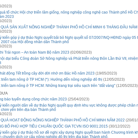
6/2023)
quả tổ chức Hội chợ triển lãm giống, nông nghiệp công nghệ cao Thành phố Hồ Ch
năm 2023
6/2023)
 QUẢ SẢN XUẤT NÔNG NGHIỆP THÀNH PHỐ HỒ CHÍ MINH 6 THÁNG ĐẦU NĂM
6/2023)
ý kiến góp ý dự thảo Nghị quyết bãi bỏ Nghị quyết số 07/2007/NQ-HĐND ngày 05 
 2007 của Hội đồng nhân dân Thành phố
6/2023)
thi Trái ngon – An toàn Nam Bộ năm 2023
(02/06/2023)
 hội đại biểu Công đoàn Sở Nông nghiệp và Phát triển nông thôn Lần thứ VII, nhiệ
8
6/2023)
hát động Tết trồng cây đời đời nhớ ơn Bác Hồ năm 2023
(19/05/2023)
 triển tam nông ở TP HCM (*): Hướng đến nông nghiệp đô thị
(12/05/2023)
 triển tam nông ở TP HCM: Những trang trại siêu sạch trên "đất vàng"
(12/05/2023)
 ĐƯA
ng báo tuyển dụng công chức năm 2023
(25/04/2023)
ý kiến người dân về dự thảo Nghị quyết quy định khu vực không được phép chăn 
 chim yến trên địa bàn Thành phố
4/2023)
 QUẢ HOẠT ĐỘNG NÔNG NGHIỆP THÀNH PHỐ HỒ CHÍ MINH NĂM 2022
(20/01/
G BỐ PHÙ HỢP TIÊU CHUẨN QUỐC GIA TCVN ISO 9001:2015
(30/12/2022)
ý kiến góp ý dự thảo hồ sơ đề nghị xây dựng Nghị quyết ban hành Chương trình 
h chuyển dịch cơ cấu nông nghiệp đô thị trên địa bàn Thành phố.