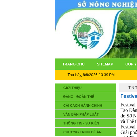
TRANG CHỦ
SITEMAP
GÓP Ý
Thứ bảy, 8/8/2026-13:39 PM
TIN
GIỚI THIỆU
Festiv
ĐẢNG - ĐOÀN THỂ
Festiva
CẢI CÁCH HÀNH CHÍNH
Tao Đàn
VĂN BẢN PHÁP LUẬT
do Sở Nô
và Thể t
THÔNG TIN - SỰ KIỆN
Festiva
Giải phó
CHƯƠNG TRÌNH ĐỀ ÁN