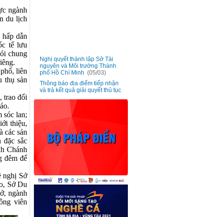
lực ngành
an
du lịch
h hấp dẫn
ốc tế
lưu
nói chung
Nghị quyết thành lập Sở Tài
■
nguyên và Môi trường Thành
iêng.
phố Hồ Chí Minh
(05/03)
phố, liên
Thông báo địa điểm tiếp nhận
u thụ sản
■
và trả kết quả giải quyết thủ tục
hành chính của Sở Tài nguyên
 trao đổi
và Môi trường
(05/03)
áo.
Triển khai phong trào “Hãy trở
 sóc lan;
■
thành Công dân số Thành phố
ới thiệu,
Hồ Chí Minh - Kết nối nhanh
chóng giữa công dân và chính
 các sản
quyền” cho công chức, viên
h đặc sắc
chức và người lao động
(20/01)
nh Chánh
Ban hành đơn giá bồi thường
ng đêm để
■
vật nuôi trên địa bàn Thành phố
Hồ Chí Minh
(13/01)
 nghị Sở
Lấy ý kiến góp ý dự thảo Nghị
■
ao, Sở Du
quyết bãi bỏ Nghị quyết số
02/2017/NQ-HĐND ngày 06
ở, ngành
tháng 7 năm 2017
(13/01)
ông viên